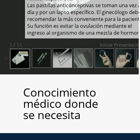
Escorpiones
Las pastillas anticonceptivas se toman una vez a
día y por un lapso específico. El ginecólogo deb
Quiénes Somos
recomendar la más conveniente para la pacient
Glosario
Su función es evitar la ovulación mediante el
Contactos
ingreso al organismo de una mezcla de hormon
1 / 11
Iniciar Presentació
REDES SOCIALES
Conocimiento
médico donde
se necesita