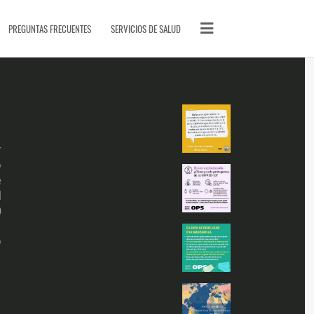
PÁGINAS DE INTERÉS
PREGUNTAS FRECUENTES
SERVICIOS DE SALUD
Quiénes Somos
Glosario
Contactos
SITIOS DE LA FAMILIA
Llamada SOS
r
o
SOS Cursos en línea
e
Videoclases y videotutoriales
l
Vitae Academia Biomédica Digital
0
Proyecto ECHO-UCV
a
SanaSana, Salud para todos
Artículos
Malaria
Serpientes de Venezuela