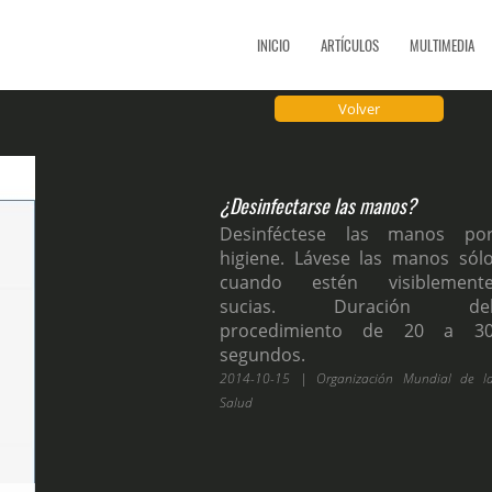
INICIO
ARTÍCULOS
MULTIMEDIA
Volver
¿Desinfectarse las manos?
Desinféctese las manos po
higiene. Lávese las manos sól
cuando estén visiblement
sucias. Duración de
procedimiento de 20 a 3
segundos.
2014-10-15 | Organización Mundial de l
Salud