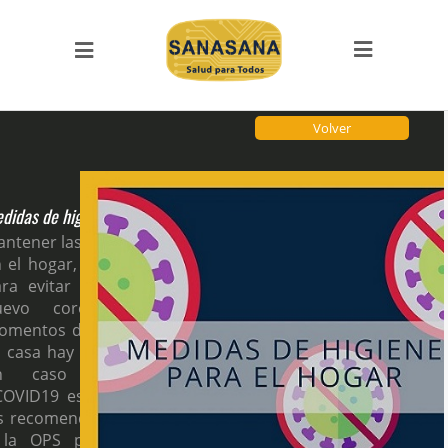
PÁGINAS DE INTERÉS
Quiénes Somos
Glosario
Contactos
Volver
SITIOS DE LA FAMILIA
Llamada SOS
didas de higiene para el hogar
SOS Cursos en línea
ntener las medidas de higiene
 el hogar, son fundamentales
Videoclases y videotutoriales
ra evitar la propagación del
Vitae Academia Biomédica Digital
uevo coronavirus en los
Proyecto ECHO-UCV
mentos de cuarentena. Si en
SanaSana, Salud para todos
 casa hay un caso probable o
n caso confirmado de
Artículos
OVID19 es importante seguir
Malaria
s recomendaciones de la OMS
Serpientes de Venezuela
 la OPS para evitar nuevos