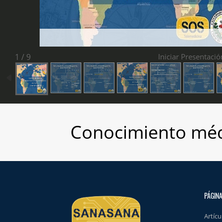
1 / 9
Iniciar Presentació
Conocimiento méd
PÁGINA
Artícu