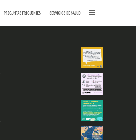
PÁGINAS DE INTERÉS
PREGUNTAS FRECUENTES
SERVICIOS DE SALUD
Quiénes Somos
Glosario
Contactos
SITIOS DE LA FAMILIA
Llamada SOS
l
e
SOS Cursos en línea
;
Videoclases y videotutoriales
s
Vitae Academia Biomédica Digital
n
Proyecto ECHO-UCV
n
l
SanaSana, Salud para todos
e
Artículos
y
Malaria
Serpientes de Venezuela
r