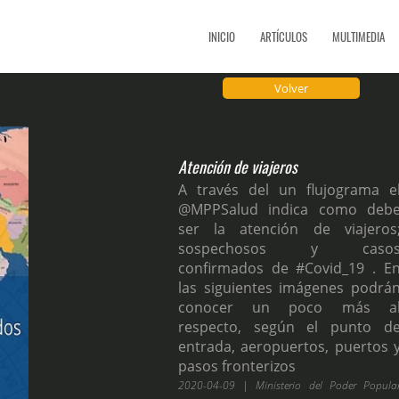
INICIO
ARTÍCULOS
MULTIMEDIA
Volver
Atención de viajeros
A través del un flujograma e
@MPPSalud indica como deb
ser la atención de viajeros
sospechosos y caso
confirmados de #Covid_19 . E
las siguientes imágenes podrá
conocer un poco más a
respecto, según el punto d
entrada, aeropuertos, puertos 
pasos fronterizos
2020-04-09 | Ministerio del Poder Popula