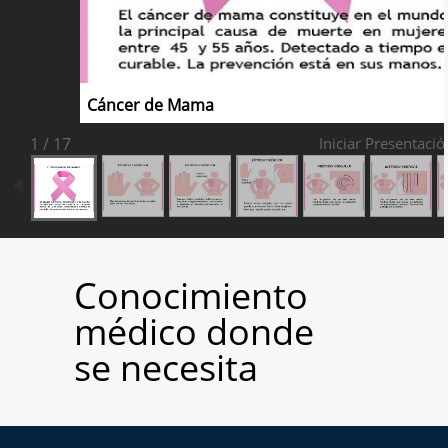
Escorpiones
Quiénes Somos
Glosario
Contactos
Cáncer de Mama
1 / 17
Iniciar Presentació
REDES SOCIALES
Conocimiento
médico donde
se necesita