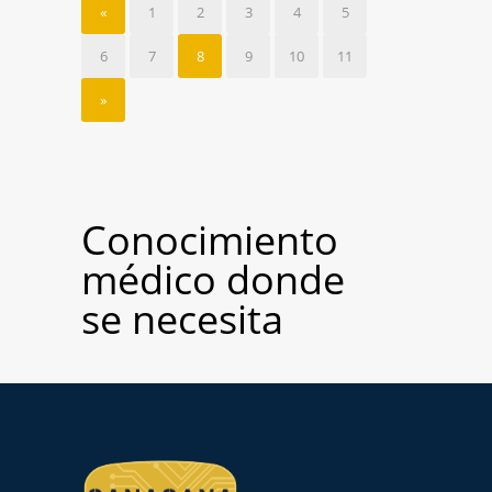
«
1
2
3
4
5
6
7
8
9
10
11
»
Conocimiento
médico donde
se necesita