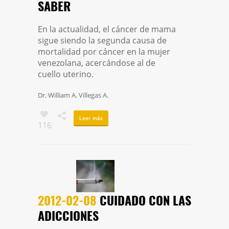
SABER
Escorpiones
Quiénes Somos
En la actualidad, el cáncer de mama
Glosario
sigue siendo la segunda causa de
Contactos
mortalidad por cáncer en la mujer
venezolana, acercándose al de
cuello uterino.
REDES SOCIALES
Dr. William A. Villegas A.
Leer más
116
2012-02-08
CUIDADO CON LAS
ADICCIONES