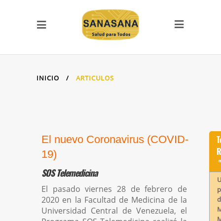
PÁGINAS DE INTERÉS
Quiénes Somos
Glosario
Contactos
INICIO
/
ARTICULOS
SITIOS DE LA FAMILIA
Llamada SOS
SOS Cursos en línea
Videoclases y videotutoriales
El nuevo Coronavirus (COVID-
T
Vitae Academia Biomédica Digital
R
19)
Proyecto ECHO-UCV
SOS Telemedicina
SanaSana, Salud para todos
U
Artículos
El pasado viernes 28 de febrero de
p
2020 en la Facultad de Medicina de la
Malaria
d
M
Universidad Central de Venezuela, el
Serpientes de Venezuela
M