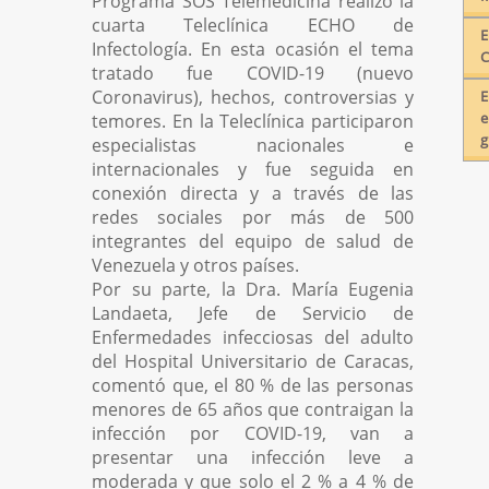
Programa SOS Telemedicina realizó la
Escorpiones
cuarta Teleclínica ECHO de
E
Quiénes Somos
Infectología. En esta ocasión el tema
C
tratado fue COVID-19 (nuevo
Glosario
Coronavirus), hechos, controversias y
E
Contactos
e
temores. En la Teleclínica participaron
g
especialistas nacionales e
REDES SOCIALES
internacionales y fue seguida en
conexión directa y a través de las
redes sociales por más de 500
integrantes del equipo de salud de
Venezuela y otros países.
Por su parte, la Dra. María Eugenia
Landaeta, Jefe de Servicio de
Enfermedades infecciosas del adulto
del Hospital Universitario de Caracas,
comentó que, el 80 % de las personas
menores de 65 años que contraigan la
infección por COVID-19, van a
presentar una infección leve a
moderada y que solo el 2 % a 4 % de