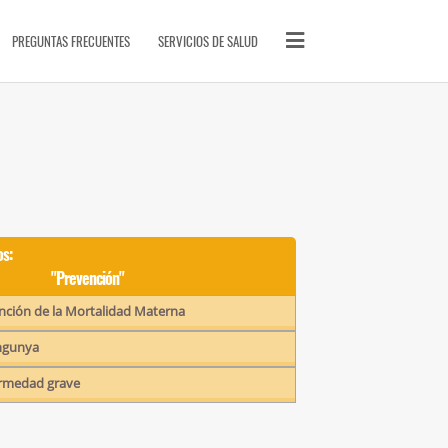
PÁGINAS DE INTERÉS
PREGUNTAS FRECUENTES
SERVICIOS DE SALUD
Quiénes Somos
Glosario
Contactos
SITIOS DE LA FAMILIA
Llamada SOS
SOS Cursos en línea
s:
Videoclases y videotutoriales
"Prevención"
Vitae Academia Biomédica Digital
nción de la Mortalidad Materna
Proyecto ECHO-UCV
ungunya
SanaSana, Salud para todos
Artículos
ermedad grave
Malaria
Serpientes de Venezuela