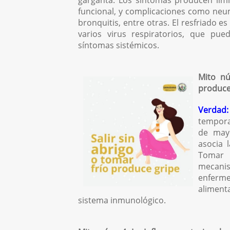
garganta. Los síntomas producen limi
funcional, y complicaciones como neu
bronquitis, entre otras. El resfriado 
varios virus respiratorios, que pu
síntomas sistémicos.
Mito nú
produce
Verdad:
tempora
de mayo
asocia 
Tomar b
mecanis
enferm
aliment
sistema inmunológico.