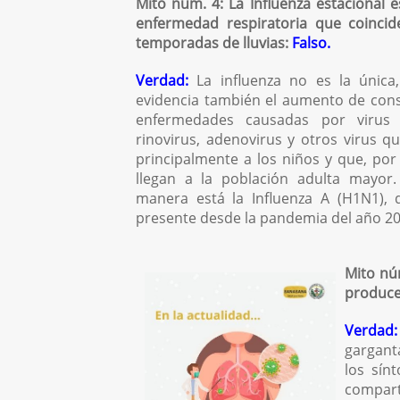
Mito núm. 4: La Influenza estacional e
enfermedad respiratoria que coincid
temporadas de lluvias:
Falso.
Verdad:
La influenza no es la única
evidencia también el aumento de cons
enfermedades causadas por virus
rinovirus, adenovirus y otros virus q
principalmente a los niños y que, por
llegan a la población adulta mayor.
manera está la Influenza A (H1N1), 
presente desde la pandemia del año 20
Mito núm
produce
Verdad:
gargant
los sín
compart