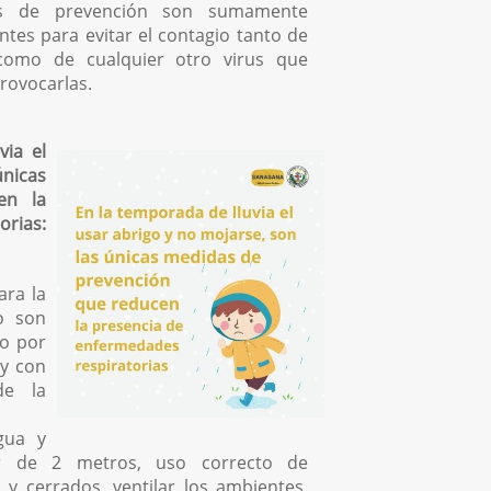
s de prevención son sumamente
ntes para evitar el contagio tanto de
como de cualquier otro virus que
rovocarlas.
via el
nicas
en la
rias:
ra la
o son
do por
y con
de la
gua y
yor de 2 metros, uso correcto de
 y cerrados, ventilar los ambientes,