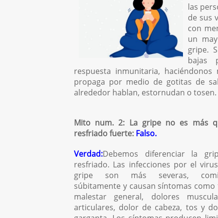
las pers
de sus 
con men
un mayo
gripe. 
bajas 
respuesta inmunitaria, haciéndonos 
propaga por medio de gotitas de sa
alrededor hablan, estornudan o tosen.
Mito num. 2: La gripe no es más 
resfriado fuerte:
Falso.
Verdad:
Debemos diferenciar la gri
resfriado. Las infecciones por el viru
gripe son más severas, comi
súbitamente y causan síntomas como f
malestar general, dolores muscul
articulares, dolor de cabeza, tos y d