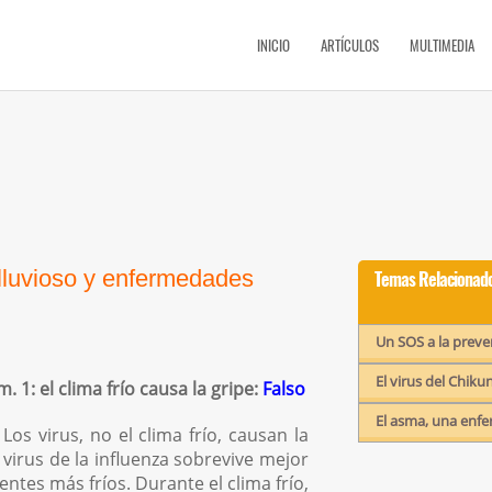
INICIO
ARTÍCULOS
MULTIMEDIA
 lluvioso y enfermedades
Temas Relacionado
Un SOS a la preve
El virus del Chik
. 1: el clima frío causa la gripe:
Falso
El asma, una enf
Los virus, no el clima frío, causan la
l virus de la influenza sobrevive mejor
ntes más fríos. Durante el clima frío,