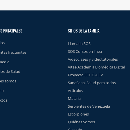
S PRINCIPALES
SITIOS DE LA FAMILIA
los
Llamada SOS
SOS Cursos en línea
ntas frecuentes
Videoclases y videotutoriales
media
Vitae Academia Biomédica Digital
ios de Salud
Proyecto ECHO-UCV
es somos
SanaSana, Salud para todos
rio
Artículos
Malaria
ctos
Serpientes de Venezuela
Escorpiones
Quiénes Somos
Glosario